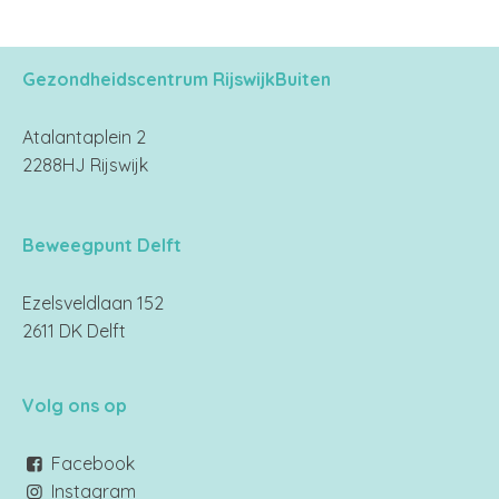
Gezondheidscentrum RijswijkBuiten
Atalantaplein 2
2288HJ Rijswijk
Beweegpunt Delft
Ezelsveldlaan 152
2611 DK Delft
Volg ons op
Facebook
Instagram