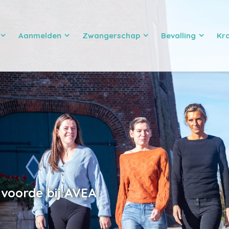
Aanmelden
Zwangerschap
Bevalling
Kr
voorde bij AVEA