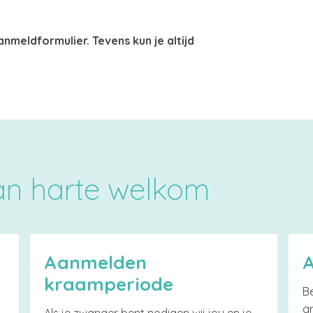
anmeldformulier. Tevens kun je altijd
van harte welkom
Aanmelden
kraamperiode
Be
g