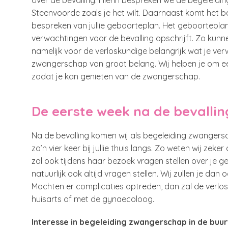
over de bevalling. Hierin bespreken we de begeleidi
Steenvoorde zoals je het wilt. Daarnaast komt het b
bespreken van jullie geboorteplan. Het geboortepla
verwachtingen voor de bevalling opschrijft. Zo kunne
namelijk voor de verloskundige belangrijk wat je ver
zwangerschap van groot belang. Wij helpen je om e
zodat je kan genieten van de zwangerschap.
De eerste week na de bevallin
Na de bevalling komen wij als begeleiding zwanger
zo’n vier keer bij jullie thuis langs. Zo weten wij zek
zal ook tijdens haar bezoek vragen stellen over je 
natuurlijk ook altijd vragen stellen. Wij zullen je da
Mochten er complicaties optreden, dan zal de verl
huisarts of met de gynaecoloog.
Interesse in begeleiding zwangerschap in de bu