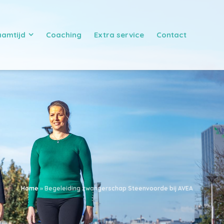
aamtijd
Coaching
Extra service
Contact
Home
»
Begeleiding zwangerschap Steenvoorde bij AVEA