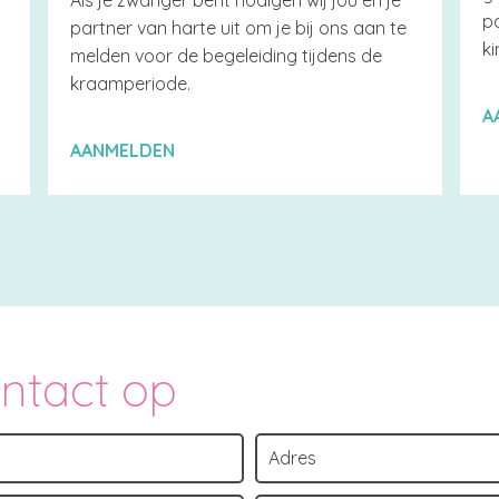
Als je zwanger bent nodigen wij jou en je
p
partner van harte uit om je bij ons aan te
k
melden voor de begeleiding tijdens de
kraamperiode.
A
AANMELDEN
ontact op