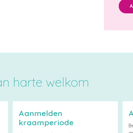
A
van harte welkom
Aanmelden
kraamperiode
Be