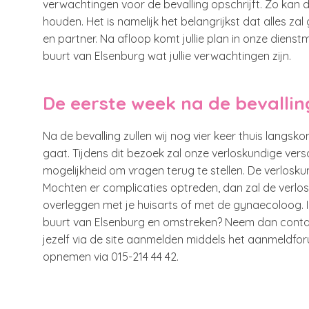
verwachtingen voor de bevalling opschrijft. Zo kan 
houden. Het is namelijk het belangrijkst dat alles z
en partner. Na afloop komt jullie plan in onze dienst
buurt van Elsenburg wat jullie verwachtingen zijn.
De eerste week na de bevallin
Na de bevalling zullen wij nog vier keer thuis langsk
gaat. Tijdens dit bezoek zal onze verloskundige versc
mogelijkheid om vragen terug te stellen. De verlosku
Mochten er complicaties optreden, dan zal de verlo
overleggen met je huisarts of met de gynaecoloog. I
buurt van Elsenburg en omstreken? Neem dan conta
jezelf via de site aanmelden middels het aanmeldforu
opnemen via 015-214 44 42.