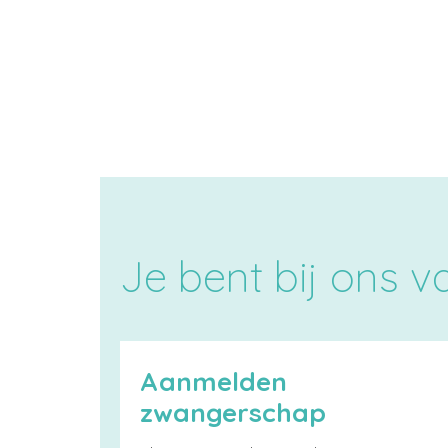
Je bent bij ons 
Aanmelden
zwangerschap