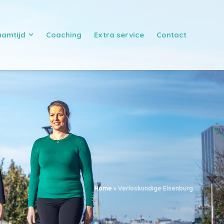
aamtijd
Coaching
Extra service
Contact
Home
»
Verloskundige Elsenburg