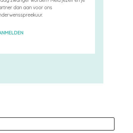
raag zwanger worden? Meld jezelf en je
artner dan aan voor ons
inderwensspreekuur.
ANMELDEN