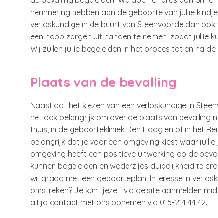
de bevalling begeleiden. We doen er alles aan om erv
herinnering hebben aan de geboorte van jullie kindje
verloskundige in de buurt van Steenvoorde dan ook v
een hoop zorgen uit handen te nemen, zodat jullie 
Wij zullen jullie begeleiden in het proces tot en na 
Plaats van de bevalling
Naast dat het kiezen van een verloskundige in Steen
het ook belangrijk om over de plaats van bevalling n
thuis, in de geboortekliniek Den Haag en of in het Rein
belangrijk dat je voor een omgeving kiest waar julli
omgeving heeft een positieve uitwerking op de bevall
kunnen begeleiden en wederzijds duidelijkheid te creë
wij graag met een geboorteplan. Interesse in verlos
omstreken? Je kunt jezelf via de site aanmelden mid
altijd contact met ons opnemen via 015-214 44 42.