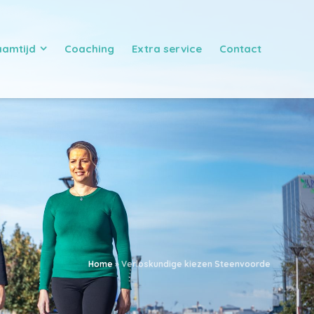
aamtijd
Coaching
Extra service
Contact
Home
»
Verloskundige kiezen Steenvoorde