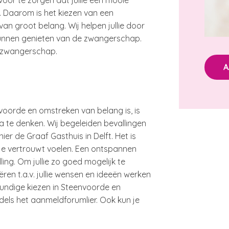
oor te zorgen dat jullie een mooie
. Daarom is het kiezen van een
an groot belang. Wij helpen jullie door
kunnen genieten van de zwangerschap.
de zwangerschap.
A
voorde en omstreken van belang is, is
a te denken. Wij begeleiden bevallingen
ier de Graaf Gasthuis in Delft. Het is
e je vertrouwt voelen. Een ontspannen
ing. Om jullie zo goed mogelijk te
ren t.a.v. jullie wensen en ideeën werken
kundige kiezen in Steenvoorde en
dels het aanmeldforumlier. Ook kun je