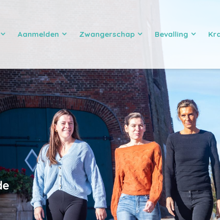
Aanmelden
Zwangerschap
Bevalling
Kr
de